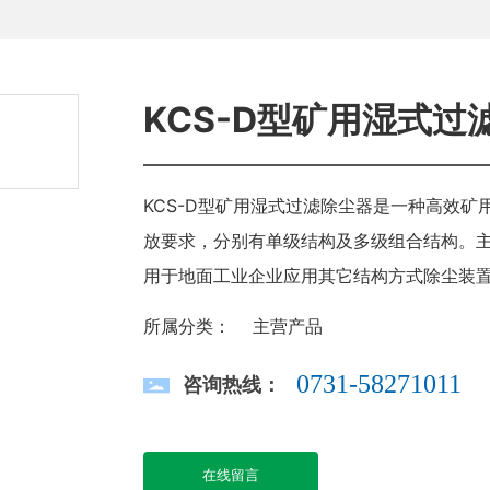
KCS-D型矿用湿式过
KCS-D型矿用湿式过滤除尘器是一种高效
放要求，分别有单级结构及多级组合结构。
用于地面工业企业应用其它结构方式除尘装置
湿式除尘器两大部分组成。轴流风机由进风
所属分类：
主营产品
用卧式结构，在断面形状如矩形或方形的卧
栅，喷雾组件，过滤组件，脱水组件。
0731-58271011
咨询热线：
在线留言