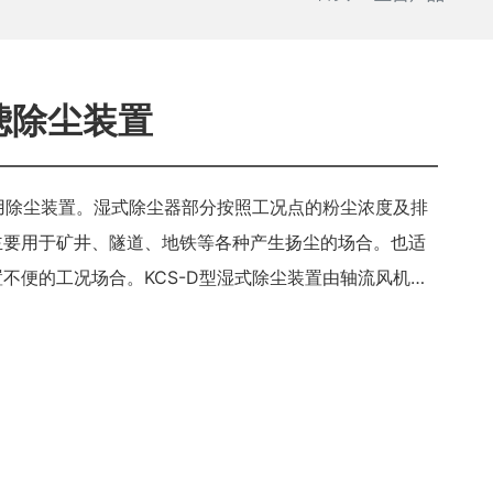
滤除尘装置
矿用除尘装置。湿式除尘器部分按照工况点的粉尘浓度及排
主要用于矿井、隧道、地铁等各种产生扬尘的场合。也适
不便的工况场合。KCS-D型湿式除尘装置由轴流风机和
集流导流筒，主机，导叶筒，消声器组成。湿式除尘器采
式壳体内，从进风口到出风口的区域内，依次布置整流